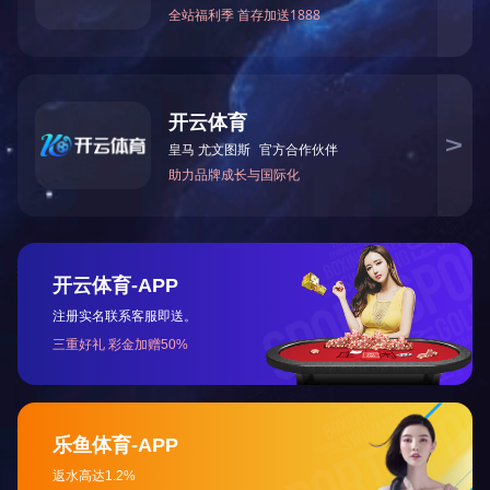
PS7303A1
产品参数 :
货物编号:PS7303A1
货物名称:PS7303A1
宽度:在一定范围内可以根据客户需求裁切
长度:200m,400m
纸芯内径:40mm，76mm
产品概述/设备特点 :
貨物編號
貨物名稱
平壓
絲網
輪轉
條碼