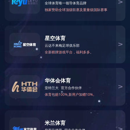
PS7430A1
PS7422A1
PS7304N4
PS7304A9
PS7303R18