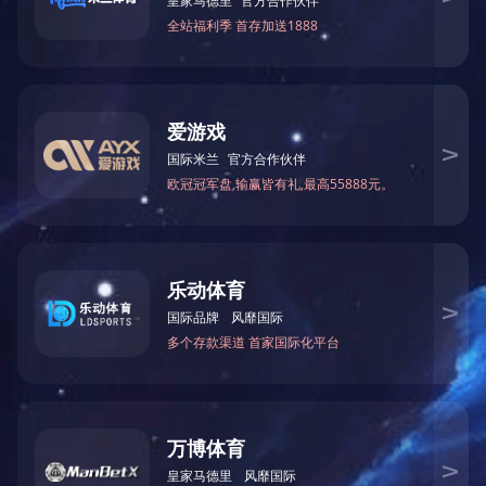
PS7303N4
PS7303A1
米兰官方版网站登录入口
上一页
下一页
尾页
版权所有 © 米兰官方版网站登录入口-米兰MiLan（中国）