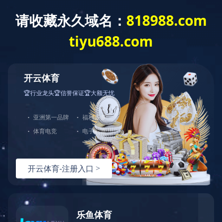
米兰官方版网站登录入口
PT7321A2
PS7663A9
PS7619A1