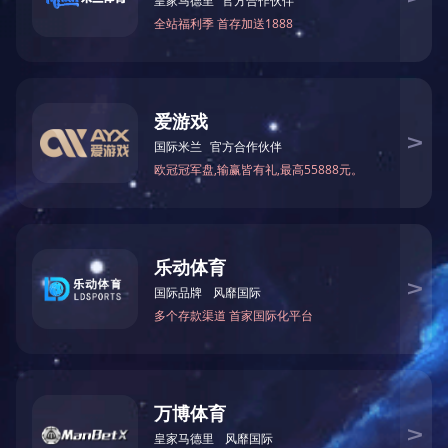
AT7314P1一级环保双面珠光手撕带
产品参数 :